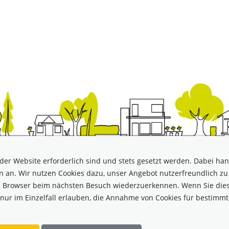
der Website erforderlich sind und stets gesetzt werden. Dabei hand
VERBAND DER ÖBB-LANDWIRTSCHAFT
 an. Wir nutzen Cookies dazu, unser Angebot nutzerfreundlich zu 
1050 Wien, Margaretenstraße 166
ren Browser beim nächsten Besuch wiederzuerkennen. Wenn Sie dies
zeidirektion Wien ZVR-Zahl: 250680054 Für den Inhalt verantwort
s nur im Einzelfall erlauben, die Annahme von Cookies für bestimm