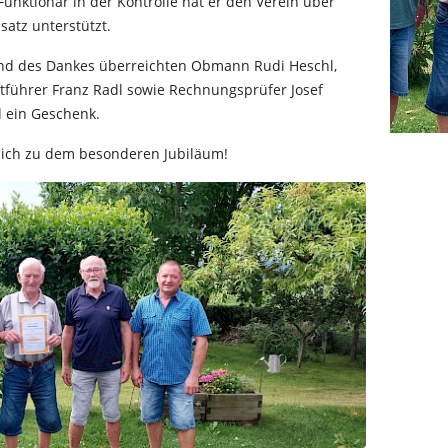
Funktionär in der Kontrolle hat er den Verein über
satz unterstützt.
und des Dankes überreichten Obmann Rudi Heschl,
tführer Franz Radl sowie Rechnungsprüfer Josef
 ein Geschenk.
zlich zu dem besonderen Jubiläum!